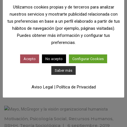
Liderazgo
Motivación
Recursos Humanos
Utilizamos cookies propias y de terceros para analizar
nuestros servicios y mostrarte publicidad relacionada con
tus preferencias en base a un perfil elaborado a partir de tus
hábitos de navegación (por ejemplo, páginas visitadas).
Motivación
,
Recursos Humanos
|
9 abril, 2023
Puedes obtener más información y configurar tus
Diseño de un plan de desarrollo profesional
preferencias.
para empleados
En este post, exploraremos estrategias efectivas para el
Acepto
No acepto
Configurar Cookies
diseño de un plan de desarrollo profesional para empleados,
que permita a estos avanzar en sus carreras dentro de la
Saber más
empresa y
Aviso Legal
|
Política de Privacidad
Motivación
Recursos Humanos
Motivación
,
Psicología Social
,
Recursos Humanos
,
RRHH
,
Teoría Sociológica
|
6 septiembre, 2019