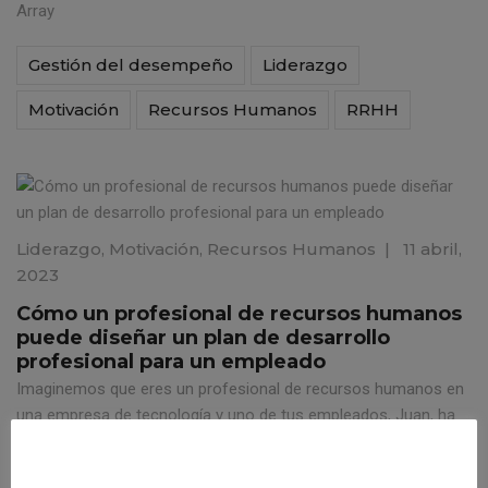
Array
Gestión del desempeño
Liderazgo
Motivación
Recursos Humanos
RRHH
Liderazgo
,
Motivación
,
Recursos Humanos
|
11 abril,
2023
Cómo un profesional de recursos humanos
puede diseñar un plan de desarrollo
profesional para un empleado
Imaginemos que eres un profesional de recursos humanos en
una empresa de tecnología y uno de tus empleados, Juan, ha
mostrado un gran potencial y deseos de crecer dentro de