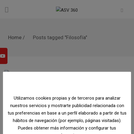
Home
/
Posts tagged "Filosofía"
Filosofía
,
Psicología Social
,
Reflexiones
,
Sociología
,
Teoría Sociológica
|
27 mayo, 2019
Utilizamos cookies propias y de terceros para analizar
La tiranía de la felicidad
nuestros servicios y mostrarte publicidad relacionada con
Array
tus preferencias en base a un perfil elaborado a partir de tus
hábitos de navegación (por ejemplo, páginas visitadas).
Filosofía
Psicología Social
Reflexiones
Puedes obtener más información y configurar tus