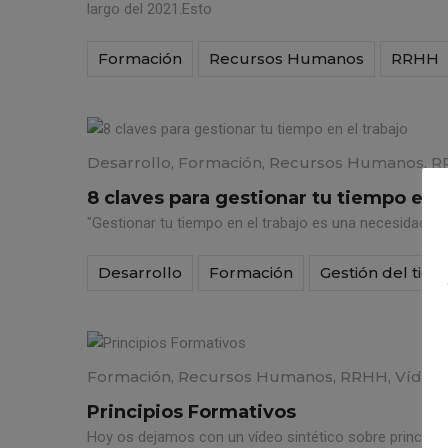
largo del 2021.Esto
Formación
Recursos Humanos
RRHH
Desarrollo
,
Formación
,
Recursos Humanos
,
R
8 claves para gestionar tu tiempo en e
"Gestionar tu tiempo en el trabajo es una necesidad pa
Desarrollo
Formación
Gestión del tie
Formación
,
Recursos Humanos
,
RRHH
,
Vídeo
Principios Formativos
Hoy os dejamos con un vídeo sintético sobre principios