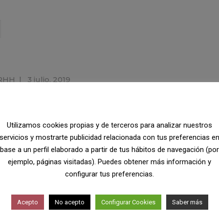
RHH
|
3 julio, 2019
l trabajo
ra evitar tener la sensación de que estás más tiempo del que quisier
Utilizamos cookies propias y de terceros para analizar nuestros
mpo
Recursos Humanos
RRHH
Selección
servicios y mostrarte publicidad relacionada con tus preferencias e
base a un perfil elaborado a partir de tus hábitos de navegación (por
ejemplo, páginas visitadas). Puedes obtener más información y
configurar tus preferencias.
s
|
20 junio, 2019
Acepto
No acepto
Configurar Cookies
Saber más
 formativos que siempre se han de tener en cuenta en el ámbito corp