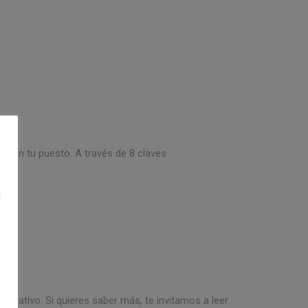
as en tu puesto. A través de 8 claves
n
orativo. Si quieres saber más, te invitamos a leer