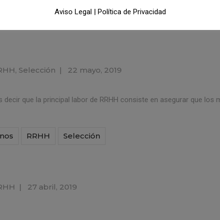
Aviso Legal
|
Política de Privacidad
vídeos
RHH
,
Selección
|
22 mayo, 2019
os decir que la principal labor de RRHH consiste en asegurar que lo
nos
RRHH
Selección
RHH
|
27 abril, 2019