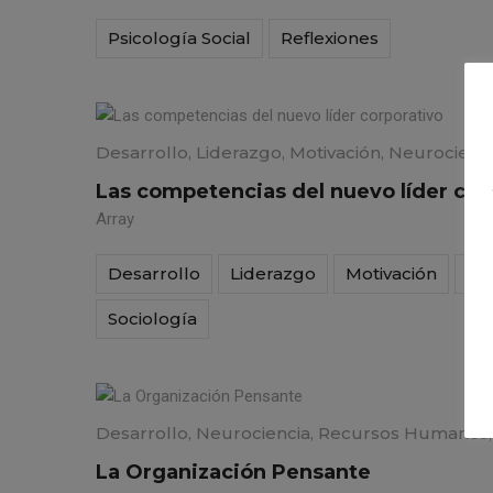
Psicología Social
Reflexiones
Desarrollo
,
Liderazgo
,
Motivación
,
Neurocienc
Las competencias del nuevo líder cor
Array
Desarrollo
Liderazgo
Motivación
ne
Sociología
Desarrollo
,
Neurociencia
,
Recursos Humanos
La Organización Pensante