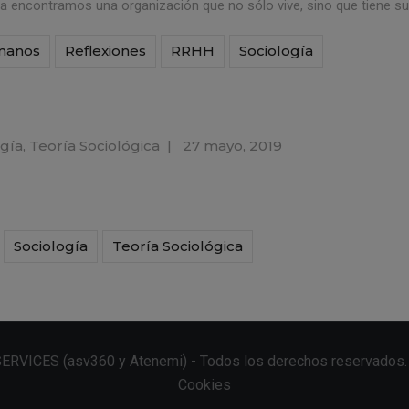
 encontramos una organización que no sólo vive, sino que tiene su 
manos
Reflexiones
RRHH
Sociología
ogía
,
Teoría Sociológica
|
27 mayo, 2019
Sociología
Teoría Sociológica
SERVICES (
asv360
y
Atenemi
) - Todos los derechos reservados
Cookies