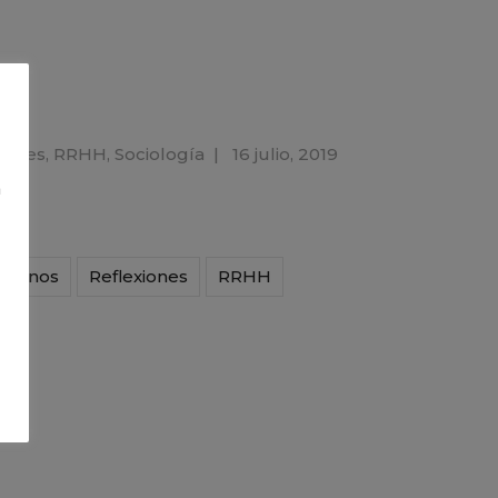
xiones
,
RRHH
,
Sociología
|
16 julio, 2019
n
umanos
Reflexiones
RRHH