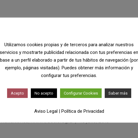
ia
,
Psicología de la Persuasión
,
Recursos Humanos
,
Refle
Utilizamos cookies propias y de terceros para analizar nuestros
servicios y mostrarte publicidad relacionada con tus preferencias e
porativo
base a un perfil elaborado a partir de tus hábitos de navegación (por
ejemplo, páginas visitadas). Puedes obtener más información y
configurar tus preferencias.
urociencia
Psicología de la Persuasión
Recursos H
Acepto
No acepto
Configurar Cookies
Saber más
Aviso Legal
|
Política de Privacidad
,
Reflexiones
,
RRHH
,
Sociología
|
16 julio, 2019