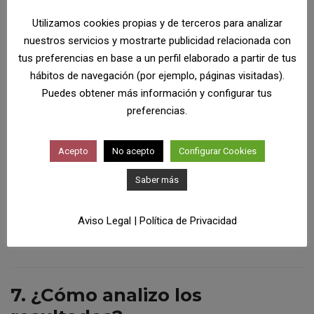
Utilizamos cookies propias y de terceros para analizar
Antes de lanzarlo lo adecuado es que hagas una prueba
nuestros servicios y mostrarte publicidad relacionada con
piloto con un grupo reducido de personas para detectar
tus preferencias en base a un perfil elaborado a partir de tus
elementos que deban ser corregidos.
hábitos de navegación (por ejemplo, páginas visitadas).
Puedes obtener más información y configurar tus
Por ejemplo, podría salir que las preguntas sean más
preferencias.
complejas de lo que crees o que el cuestionario sea
pesado de rellenar para las personas, lo que son
Acepto
No acepto
Configurar Cookies
elementos de los que no tienes por qué ser consciente
-una cosa es lo que tu creas y otra lo que el otro
Saber más
perciba-.
Realiza ajustes
según los comentarios y resultados
Aviso Legal
|
Política de Privacidad
obtenidos durante la prueba piloto.
7. ¿Cómo analizo los