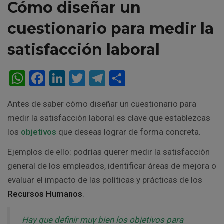
Cómo diseñar un
cuestionario para medir la
satisfacción laboral
W
F
Li
T
T
C
h
a
n
wi
el
o
Antes de saber cómo diseñar un cuestionario para
at
ce
ke
tt
e
m
medir la satisfacción laboral es clave que establezcas
s
b
dI
er
gr
p
los
objetivos
que deseas lograr de forma concreta.
A
o
n
a
ar
Ejemplos de ello: podrías querer medir la satisfacción
p
o
m
tir
general de los empleados, identificar áreas de mejora o
p
k
evaluar el impacto de las políticas y prácticas de los
Recursos Humanos
.
Hay que definir muy bien los objetivos para