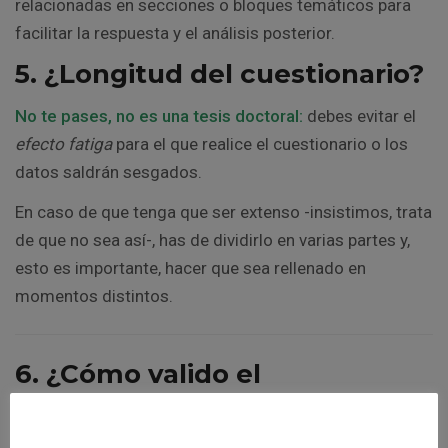
relacionadas en secciones o bloques temáticos para
facilitar la respuesta y el análisis posterior.
5. ¿Longitud del cuestionario?
No te pases, no es una tesis doctoral:
debes evitar el
efecto fatiga
para el que realice el cuestionario o los
datos saldrán sesgados.
En caso de que tenga que ser extenso -insistimos, trata
de que no sea así-, has de dividirlo en varias partes y,
esto es importante, hacer que sea rellenado en
momentos distintos.
6. ¿Cómo valido el
cuestionario?
Quieto.