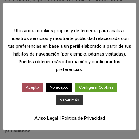
más poderosa del liderazgo carismático es que éste es
generador de la imagen de ser un agente de cambio –
real, rápido y efectivo, frente a la lentitud del
Utilizamos cookies propias y de terceros para analizar
burócrata– en la mente de sus seguidores.
nuestros servicios y mostrarte publicidad relacionada con
tus preferencias en base a un perfil elaborado a partir de tus
Consigue crear una visión, un objetivo, en el que todos
hábitos de navegación (por ejemplo, páginas visitadas).
son importantes, de forma que
la grandeza del
Puedes obtener más información y configurar tus
objetivo acaba por hacer grande al que le sigue
,
preferencias.
pasando su vida, hasta entonces anodina, a tener un
sentido transformacional y trascendental.
Acepto
No acepto
Configurar Cookies
Saber más
Como siempre, a tu servicio.
Esperamos que el post te haya sido de utilidad.
Aviso Legal
|
Política de Privacidad
¡Un saludo!