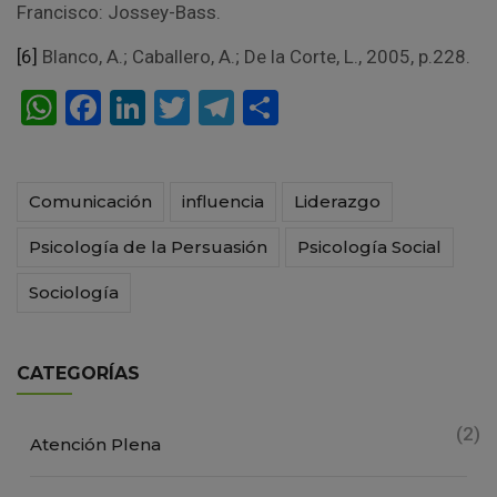
Francisco: Jossey-Bass.
[6]
Blanco, A.; Caballero, A.; De la Corte, L., 2005, p.228.
W
F
Li
T
T
C
h
a
n
wi
el
o
at
ce
ke
tt
e
m
Comunicación
influencia
Liderazgo
s
b
dI
er
gr
p
A
o
n
a
ar
Psicología de la Persuasión
Psicología Social
p
o
m
tir
Sociología
p
k
CATEGORÍAS
(2)
Atención Plena