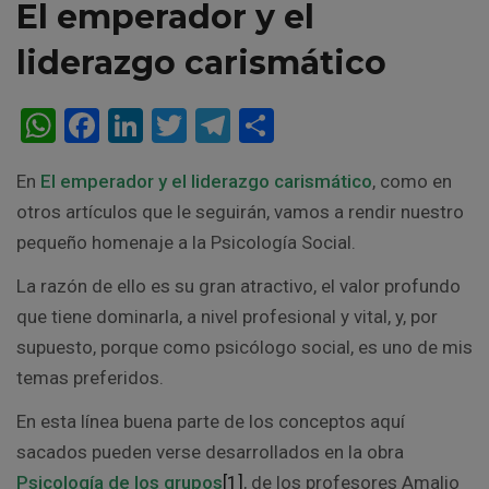
El emperador y el
liderazgo carismático
W
F
Li
T
T
C
h
a
n
wi
el
o
En
El emperador y el liderazgo carismático
, como en
at
ce
ke
tt
e
m
otros artículos que le seguirán, vamos a rendir nuestro
s
b
dI
er
gr
p
pequeño homenaje a la Psicología Social.
A
o
n
a
ar
La razón de ello es su gran atractivo, el valor profundo
p
o
m
tir
que tiene dominarla, a nivel profesional y vital, y, por
p
k
supuesto, porque como psicólogo social, es uno de mis
temas preferidos.
En esta línea buena parte de los conceptos aquí
sacados pueden verse desarrollados en la obra
Psicología de los grupos
[1]
, de los profesores Amalio