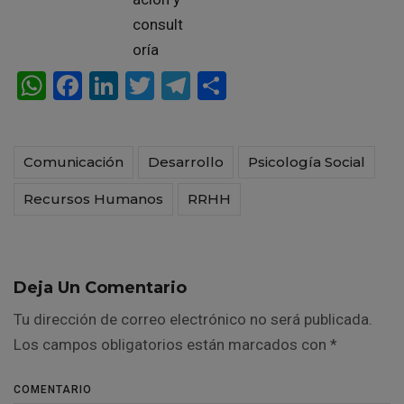
W
F
Li
T
T
C
h
a
n
wi
el
o
at
ce
ke
tt
e
m
Comunicación
Desarrollo
Psicología Social
s
b
dI
er
gr
p
A
o
n
a
ar
Recursos Humanos
RRHH
p
o
m
tir
p
k
Deja Un Comentario
Tu dirección de correo electrónico no será publicada.
Los campos obligatorios están marcados con
*
COMENTARIO