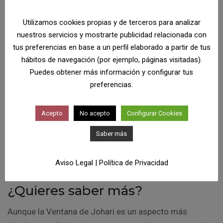
Se ha de
evitar adelantar conclusiones
.
Simplemente escucha y mantén las preguntas
Utilizamos cookies propias y de terceros para analizar
sólo sobre aquello que no entiendas o que
nuestros servicios y mostrarte publicidad relacionada con
quieras conocer mejor.
tus preferencias en base a un perfil elaborado a partir de tus
hábitos de navegación (por ejemplo, páginas visitadas).
Debemos ser empáticos, evitar prejuicios y
Puedes obtener más información y configurar tus
entender lo que el otro dice sin más, sin
preferencias.
valoraciones,
sin juicios
.
Toma notas
de lo que se te dice.
Acepto
No acepto
Configurar Cookies
Saber más
Este decálogo es fundamental para conseguir el
objetivo que perseguimos.
Aviso Legal
|
Política de Privacidad
¿Quieres saber más?
Aunque la Ventana de Johari es un aspecto más