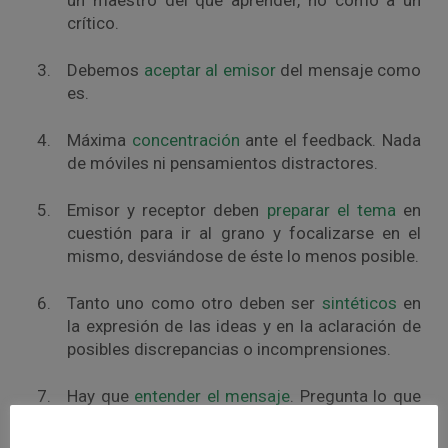
un maestro del que aprender, no como a un
crítico.
Debemos
aceptar al emisor
del mensaje como
es.
Máxima
concentración
ante el feedback. Nada
de móviles ni pensamientos distractores.
Emisor y receptor deben
preparar el tema
en
cuestión para ir al grano y focalizarse en el
mismo, desviándose de éste lo menos posible.
Tanto uno como otro deben ser
sintéticos
en
la expresión de las ideas y en la aclaración de
posibles discrepancias o incomprensiones.
Hay que
entender el mensaje
. Pregunta lo que
no comprendas hasta conseguirlo.