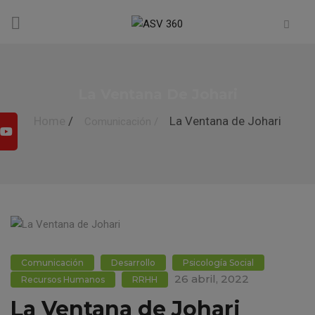
La Ventana De Johari
Home
/
La Ventana de Johari
Comunicación
/
Comunicación
Desarrollo
Psicología Social
26 abril, 2022
Recursos Humanos
RRHH
La Ventana de Johari