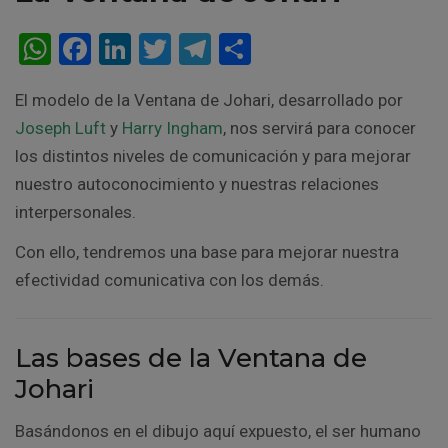
W
F
Li
T
T
C
h
a
n
wi
el
o
El modelo de la Ventana de Johari, desarrollado por
at
ce
ke
tt
e
m
Joseph Luft
y
Harry Ingham
, nos servirá para conocer
s
b
dI
er
gr
p
los distintos niveles de comunicación y para mejorar
A
o
n
a
ar
nuestro autoconocimiento y nuestras relaciones
p
o
m
tir
interpersonales.
p
k
Con ello, tendremos una base para mejorar nuestra
efectividad comunicativa con los demás.
Las bases de la Ventana de
Johari
Basándonos en el dibujo aquí expuesto, el ser humano