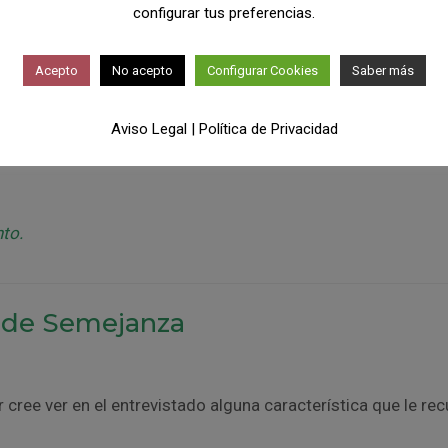
configurar tus preferencias.
dato es irresponsable, y, como ya sabéis, haremos lo imposi
entrevista.
Acepto
No acepto
Configurar Cookies
Saber más
a, podemos observar, al despedirnos de la persona, que a ésta
Aviso Legal
|
Política de Privacidad
 anulamos la objetividad y los datos que habíamos extraído
nto.
r de Semejanza
cree ver en el entrevistado alguna característica que le re