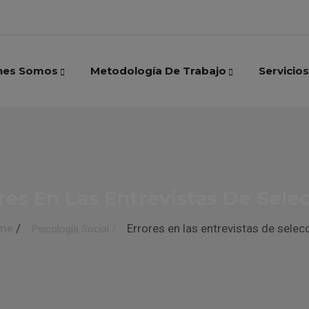
nes Somos
Metodología De Trabajo
Servicios
res En Las Entrevistas De Sele
me
/
Errores en las entrevistas de selec
Psicología Social
/