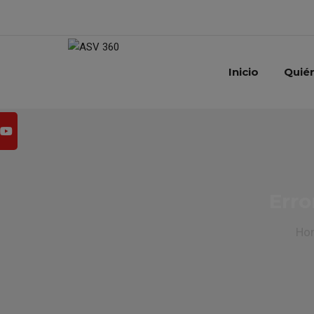
Inicio
Quié
Erro
Ho