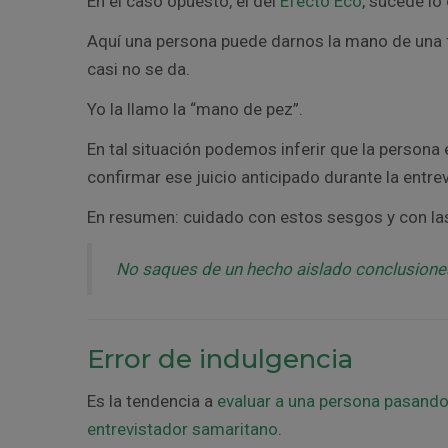
En el caso opuesto, el del
Efecto Eco
, sucede lo
Aquí una persona puede darnos la mano de una f
casi no se da.
Yo la llamo la “mano de pez”.
En tal situación podemos inferir que la persona 
confirmar ese juicio anticipado durante la entrev
En resumen: cuidado con estos sesgos y con las
No saques de un hecho aislado conclusione
Error de indulgencia
Es la tendencia a
evaluar a una persona pasando
entrevistador samaritano
.