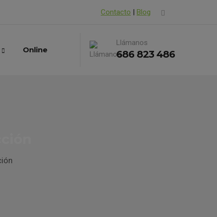
Contacto
|
Blog
Llámanos
Online
686 823 486
cción
ción