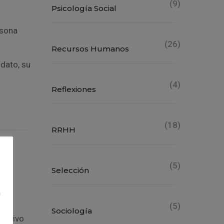
(9)
Psicología Social
rsona
(26)
Recursos Humanos
idato, su
(4)
Reflexiones
(18)
RRHH
(5)
o
Selección
de
n
(5)
Sociología
egativo