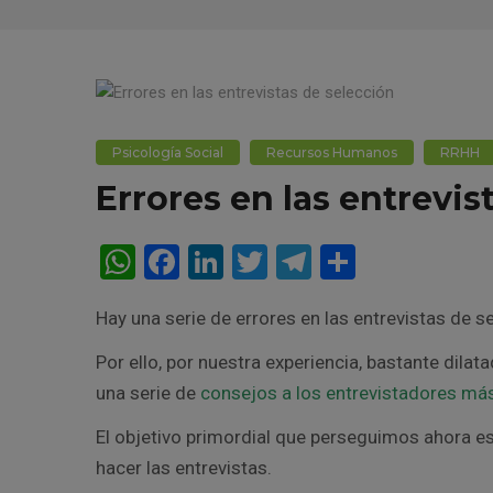
Psicología Social
Recursos Humanos
RRHH
Errores en las entrevis
W
F
Li
T
T
C
h
a
n
wi
el
o
Hay una serie de errores en las entrevistas de 
at
ce
ke
tt
e
m
s
b
dI
er
gr
p
Por ello, por nuestra experiencia, bastante dila
una serie de
A
o
consejos a los entrevistadores má
n
a
ar
p
o
m
tir
El objetivo primordial que perseguimos ahora e
p
k
hacer las entrevistas.