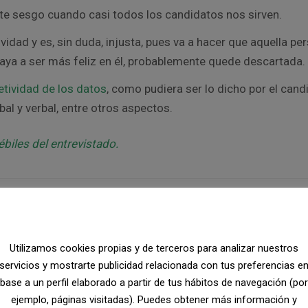
te sesgo cuando casi todos los candidatos nos sirven.
vidad y es, sin duda, injusta, pues va a hacer que aquella pe
vaya a ser más feliz en él, probablemente quede descartada.
etividad de los datos
, como pudiera ser lo dicho por el cand
al y verbal, entre otros aspectos.
biles del entrevistado.
o de Recencia
n la evaluación global que hace de la persona, por algún suces
Utilizamos cookies propias y de terceros para analizar nuestros
re con el
Efecto de Primacía
, o al final, en el caso del
Efecto 
servicios y mostrarte publicidad relacionada con tus preferencias e
base a un perfil elaborado a partir de tus hábitos de navegación (por
ejemplo, páginas visitadas). Puedes obtener más información y
rde a la entrevista, eso nos puede generar un sentimiento n