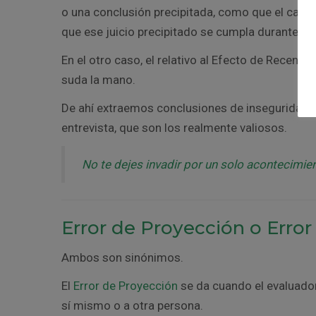
o una conclusión precipitada, como que el candi
que ese juicio precipitado se cumpla durante la 
En el otro caso, el relativo al Efecto de Recenci
suda la mano.
De ahí extraemos conclusiones de inseguridad y
entrevista, que son los realmente valiosos.
No te dejes invadir por un solo acontecimie
Error de Proyección o Erro
Ambos son sinónimos.
El
Error de Proyección
se da cuando el evaluador 
sí mismo o a otra persona.