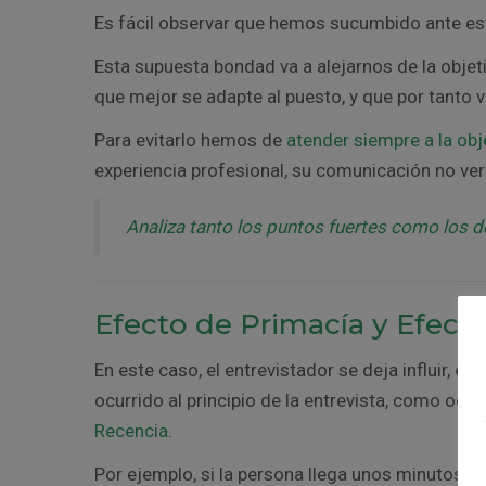
Es fácil observar que hemos sucumbido ante es
Esta supuesta bondad va a alejarnos de la objeti
que mejor se adapte al puesto, y que por tanto 
Para evitarlo hemos de
atender siempre a la obj
experiencia profesional, su comunicación no verb
Analiza tanto los puntos fuertes como los dé
Efecto de Primacía y Efect
En este caso, el entrevistador se deja influir, e
ocurrido al principio de la entrevista, como ocur
Recencia
.
Por ejemplo, si la persona llega unos minutos ta