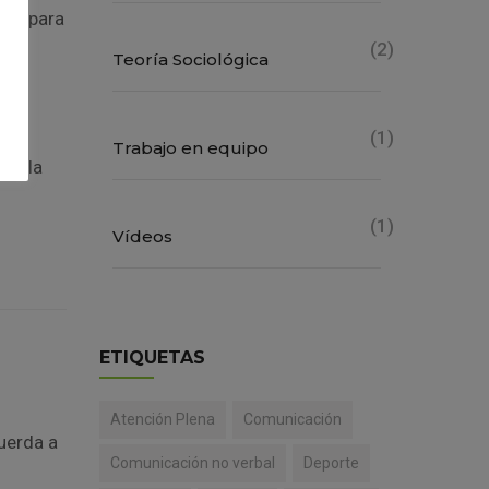
ble para
(2)
Teoría Sociológica
 le
(1)
Trabajo en equipo
 en la
(1)
Vídeos
ETIQUETAS
Atención Plena
Comunicación
cuerda a
Comunicación no verbal
Deporte